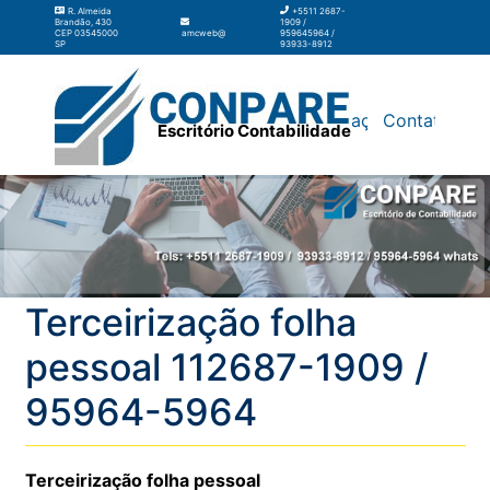
R. Almeida
+5511 2687-
Brandão, 430
1909 /
CEP 03545000
amcweb@amcweb.com.br
959645964 /
SP
93933-8912
Silos
Galpão
Contabilidade
Terceirização
Contato
Escritório Contabilidade
Terceirização folha
pessoal 112687-1909 /
95964-5964
Terceirização folha pessoal