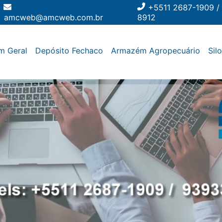
+5511 2687-1909 /
amcweb@amcweb.com.br
8912
m Geral
Depósito Fechaco
Armazém Agropecuário
Sil