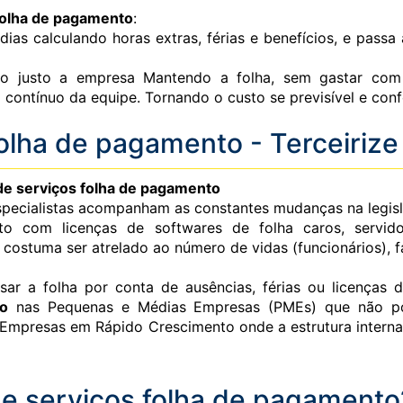
folha de pagamento
:
s calculando horas extras, férias e benefícios, e passa 
justo a empresa Mantendo a folha, sem gastar com so
 contínuo da equipe. Tornando o custo se previsível e con
olha de pagamento - Terceirize
de serviços folha de pagamento
especialistas acompanham as constantes mudanças na legisla
o com licenças de softwares de folha caros, servido
ço costuma ser atrelado ao número de vidas (funcionários), 
sar a folha por conta de ausências, férias ou licenças d
to
nas Pequenas e Médias Empresas (PMEs) que não pos
l. Empresas em Rápido Crescimento onde a estrutura inter
e serviços folha de pagamento