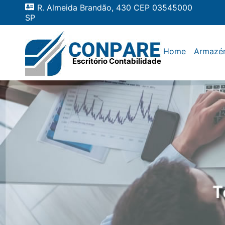
R. Almeida Brandão, 430 CEP 03545000
SP
Home
Armazé
Escritório Contabilidade