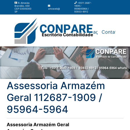
R. Almeida
+5511 2687-
Brandão, 430
1909 /
CEP 03545000
amcweb@amcweb.com.br
959645964 /
SP
93933-8912
Silos
Galpão
Contabilidade
Terceirização
Contato
Escritório Contabilidade
Assessoria Armazém
Geral 112687-1909 /
95964-5964
Assessoria Armazém Geral