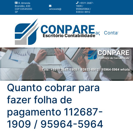
R. Almeida
+5511 2687-
Brandão, 430
1909 /
CEP 03545000
amcweb@amcweb.com.br
959645964 /
SP
93933-8912
Silos
Galpão
Contabilidade
Terceirização
Contato
Escritório Contabilidade
Quanto cobrar para
fazer folha de
pagamento 112687-
1909 / 95964-5964