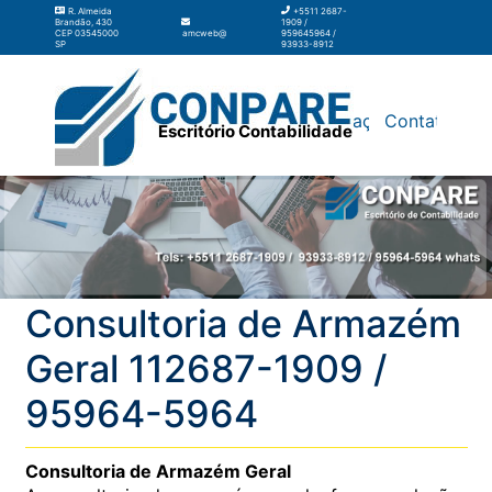
R. Almeida
+5511 2687-
Brandão, 430
1909 /
CEP 03545000
amcweb@amcweb.com.br
959645964 /
SP
93933-8912
Silos
Galpão
Contabilidade
Terceirização
Contato
Escritório Contabilidade
Consultoria de Armazém
Geral 112687-1909 /
95964-5964
Consultoria de Armazém Geral