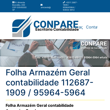
R. Almeida
+5511 2687-
Brandão, 430
1909 /
CEP 03545000
amcweb@amcweb.com.br
959645964 /
SP
93933-8912
Silos
Galpão
Contabilidade
Terceirização
Contato
Escritório Contabilidade
Folha Armazém Geral
contabilidade 112687-
1909 / 95964-5964
Folha Armazém Geral contabilidade