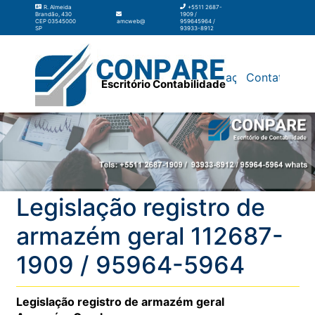
R. Almeida
+5511 2687-
Brandão, 430
1909 /
CEP 03545000
amcweb@amcweb.com.br
959645964 /
SP
93933-8912
Silos
Galpão
Contabilidade
Terceirização
Contato
Escritório Contabilidade
Legislação registro de
armazém geral 112687-
1909 / 95964-5964
Legislação registro de armazém geral