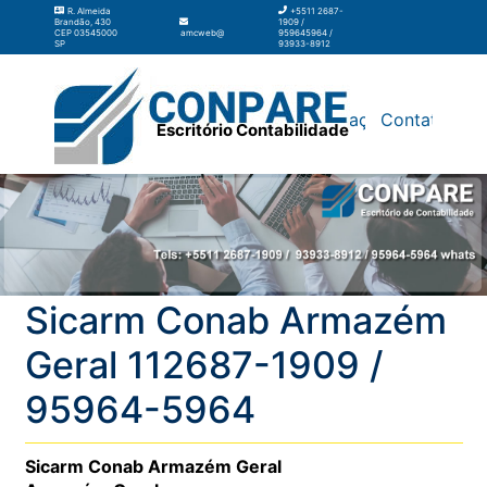
R. Almeida
+5511 2687-
Brandão, 430
1909 /
CEP 03545000
amcweb@amcweb.com.br
959645964 /
SP
93933-8912
Silos
Galpão
Contabilidade
Terceirização
Contato
Escritório Contabilidade
Sicarm Conab Armazém
Geral 112687-1909 /
95964-5964
Sicarm Conab Armazém Geral