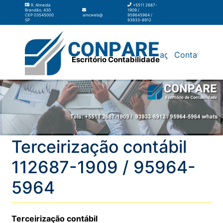
R. Almeida
+5511 2687-
Brandão, 430
1909 /
CEP 03545000
amcweb@amcweb.com.br
959645964 /
SP
93933-8912
Silos
Galpão
Contabilidade
Terceirização
Contato
Escritório Contabilidade
Terceirização contábil
112687-1909 / 95964-
5964
Terceirização contábil