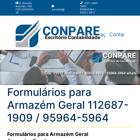
R. Almeida
+5511 2687-
Brandão, 430
1909 /
CEP 03545000
amcweb@amcweb.com.br
959645964 /
SP
93933-8912
Silos
Galpão
Contabilidade
Terceirização
Contato
Escritório Contabilidade
Formulários para
Armazém Geral 112687-
1909 / 95964-5964
Formulários para Armazém Geral